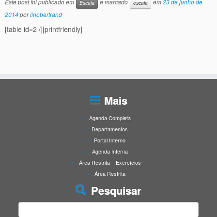
Este post foi publicado em
e marcado
em
23 de junho de
Escala
escala
2014
por
linobertrand
[table id=2 /][printfriendly]
Mais
Agenda Completa
Departamentos
Portal Interno
Agenda Interna
Área Restrita – Exercícios
Área Restrita
Pesquisar